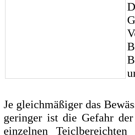
D
G
B
B
u
Je gleichmäßiger das Bewäss
geringer ist die Gefahr d
einzelnen Teiclbereichte